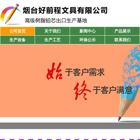
公司首页
关于我们
新闻中心
产品展示
生产设备
生产工艺
环保公示
联系我们