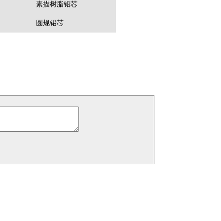
素描树脂铅芯
圆规铅芯