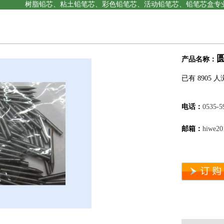
树脂铅芯、
粘土铅笔芯、
彩色铅笔芯、
活动铅笔芯、
铅笔芯盒
专
圆
产品名称：
已有 8905 
电话：
0535-5
邮箱：
hiwe2