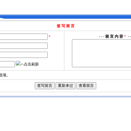
签 写 留 言
- - - 留 言 内 容
*
- -
*
<-点击刷新
选项。